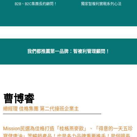
限量席位！MORE
B2B、B2C集團長約顧問！
獨家智複利實戰系列心法
我們都推薦第一品牌：智複利管理顧問！
曹博睿
總經理 佳格集團 第二代接班企業主
Mission民選為佳格打造「桂格燕麥飲」、「得意的一天五珍
寶健康油」等暢銷產品！也是多力品牌重要推手！是個擅長