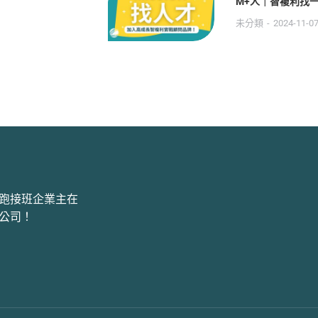
M+人｜智複利找
未分類
2024-11-0
跑接班企業主在
公司！