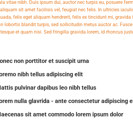
ula vitae nibh. Duis ipsum dui, auctor nec turpis eu, posuere fe
 aliquam sit amet facilisis vel, feugiat nec felis. In ultricies iacu
ada, felis eget aliquam hendrerit, felis ex tincidunt mi, gravida fa
 lobortis blandit turpis, sed sollicitudin metus auctor ac. Fusc
tesque et quam nisi. Sed fringilla gravida lorem, id rhoncus jus
onec non porttitor et suscipit urna
oremo nibh tellus adipiscing elit
attis pulvinar dapibus leo nibh tellus
orem nulla glavrida - ante consectetur adipiscing el
aecenas sit amet commodo lorem ipsum dolor