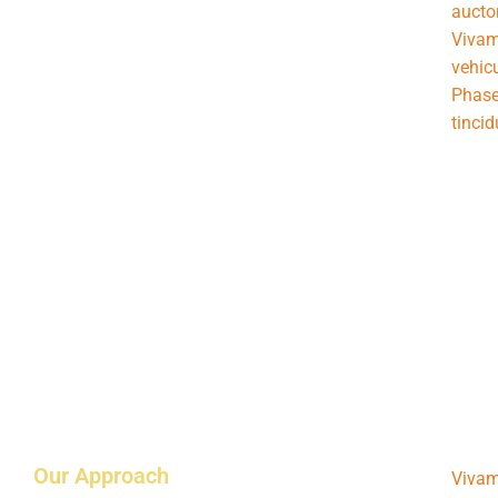
aucto
Vivam
vehicu
Phasel
tincid
Our Approach
Vivamu