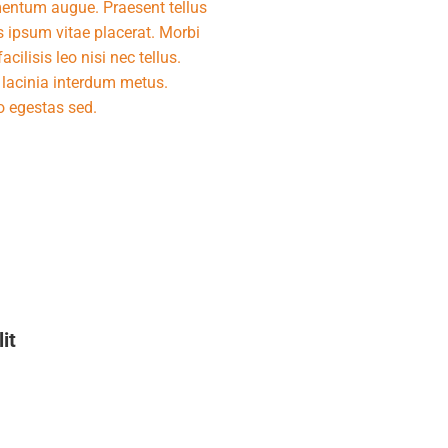
rmentum augue. Praesent tellus
lis ipsum vitae placerat. Morbi
cilisis leo nisi nec tellus.
e lacinia interdum metus.
to egestas sed.
it