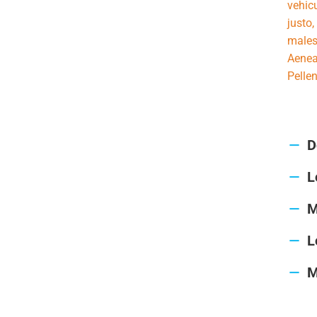
vehic
justo,
malesu
Aenean
Pellen
D
L
M
L
M