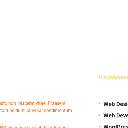
Involvemen
sto non placerat vitae. Praesent
Web Desi
rtor tincidunt, pulvinar condimentum
Web Dev
WordPre
Pellentesque et ex et dolor tempor