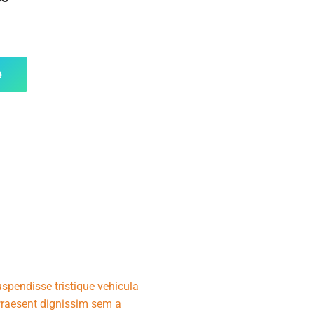
e
uspendisse tristique vehicula
 Praesent dignissim sem a