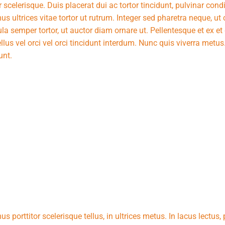
r scelerisque. Duis placerat dui ac tortor tincidunt, pulvinar c
us ultrices vitae tortor ut rutrum. Integer sed pharetra neque, 
la semper tortor, ut auctor diam ornare ut. Pellentesque et ex et
lus vel orci vel orci tincidunt interdum. Nunc quis viverra metus
unt.
s porttitor scelerisque tellus, in ultrices metus. In lacus lectus, 