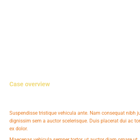
Case overview
Suspendisse tristique vehicula ante. Nam consequat nibh ju
dignissim sem a auctor scelerisque. Duis placerat dui ac to
ex dolor.
Maecenas vehicula semper tortor, ut auctor diam ornare ut. 