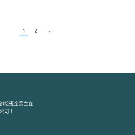
1
2
→
跑接班企業主在
公司！