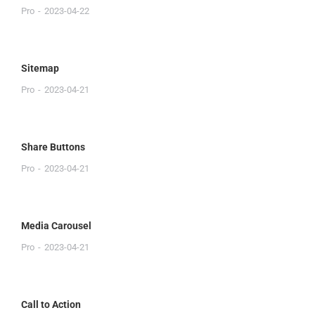
Pro
2023-04-22
Sitemap
Pro
2023-04-21
Share Buttons
Pro
2023-04-21
Media Carousel
Pro
2023-04-21
Call to Action